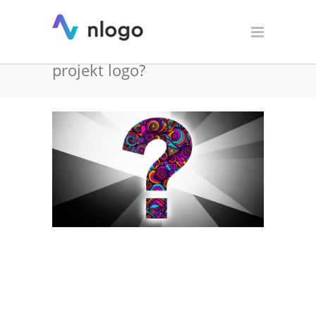
Gdzie używać i kiedy
powinno się stosować nowy
projekt logo?