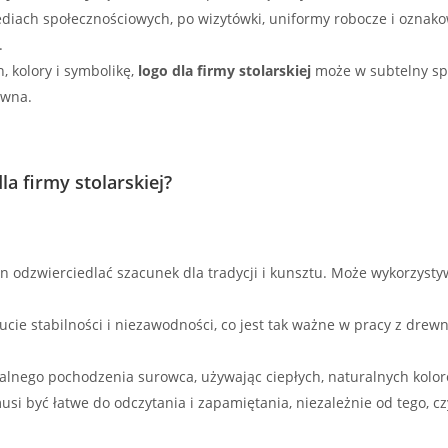
ediach społecznościowych, po wizytówki, uniformy robocze i oznak
.
, kolory i symbolikę,
logo dla firmy stolarskiej
może w subtelny spo
ewna.
a firmy stolarskiej?
 odzwierciedlać szacunek dla tradycji i kunsztu. Może wykorzystywać
e stabilności i niezawodności, co jest tak ważne w pracy z drewne
nego pochodzenia surowca, używając ciepłych, naturalnych kolorów
si być łatwe do odczytania i zapamiętania, niezależnie od tego, cz