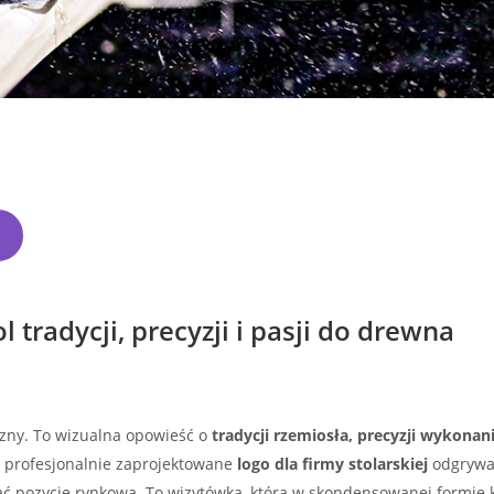
l tradycji, precyzji i pasji do drewna
iczny. To wizualna opowieść o
tradycji rzemiosła, precyzji wykonani
, profesjonalnie zaprojektowane
logo dla firmy stolarskiej
odgrywa
ć pozycję rynkową. To wizytówka, która w skondensowanej formie k