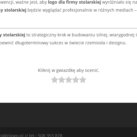
encji, ważne jest, aby
logo dla firmy stolarskiej
wyróżniało się na
y stolarskiej
będzie wyglądać profesjonalnie w różnych mediach –
y stolarskiej
to strategiczny krok w budowaniu silnej, wiarygodnej 
apewnić długoterminowy sukces w świecie rzemiosła i designu.
Kliknij w gwiazdkę aby ocenić.
o@nlogo.pl // tel.: 508 353 878