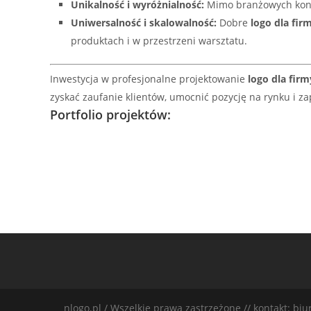
Unikalność i wyróżnialność:
Mimo branżowych konw
Uniwersalność i skalowalność:
Dobre
logo dla firm
produktach i w przestrzeni warsztatu.
Inwestycja w profesjonalne projektowanie
logo dla firm
zyskać zaufanie klientów, umocnić pozycję na rynku i z
Portfolio projektów:
nlogo.pl / Wszelkie prawa zastrzeżone // kontakt: biur