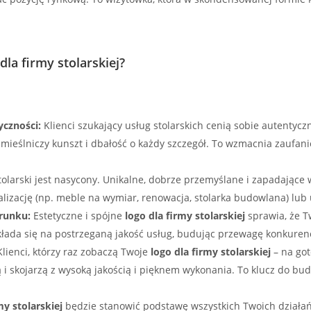
dla firmy stolarskiej?
czności:
Klienci szukający usług stolarskich cenią sobie autentycz
mieślniczy kunszt i dbałość o każdy szczegół. To wzmacnia zaufani
olarski jest nasycony. Unikalne, dobrze przemyślane i zapadające
lizację (np. meble na wymiar, renowacja, stolarka budowlana) lub u
runku:
Estetyczne i spójne
logo dla firmy stolarskiej
sprawia, że T
łada się na postrzeganą jakość usług, budując przewagę konkuren
lienci, którzy raz zobaczą Twoje
logo dla firmy stolarskiej
– na got
ą i skojarzą z wysoką jakością i pięknem wykonania. To klucz do bu
my stolarskiej
będzie stanowić podstawę wszystkich Twoich działa