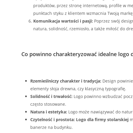
produktów, przez stronę internetową, profile w m
punktach styku z klientem wzmacnia Twoją markę
Komunikacja wartości i pasji:
Poprzez swój design
natura, solidność, rzemiosło, a także miłość do dr
Co powinno charakteryzować idealne logo dl
Rzemieślniczy charakter i tradycja:
Design powinien
elementy słoja drewna, czy klasyczną typografię.
Solidność i trwałość:
Logo powinno wzbudzać poczuci
często stosowane.
Natura i estetyka:
Logo może nawiązywać do natural
Czytelność i prostota:
Logo dla firmy stolarskiej
mu
banerze na budynku.