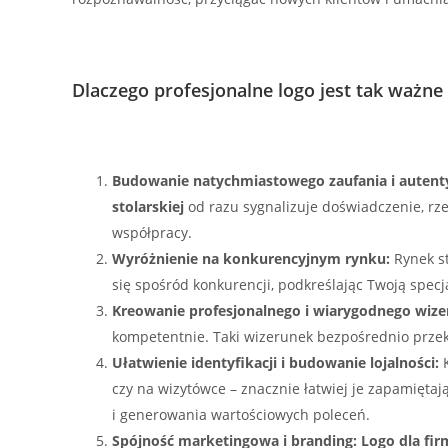
Dlaczego profesjonalne logo jest tak ważne 
Budowanie natychmiastowego zaufania i autenty
stolarskiej
od razu sygnalizuje doświadczenie, rze
współpracy.
Wyróżnienie na konkurencyjnym rynku:
Rynek st
się spośród konkurencji, podkreślając Twoją specja
Kreowanie profesjonalnego i wiarygodnego wize
kompetentnie. Taki wizerunek bezpośrednio przek
Ułatwienie identyfikacji i budowanie lojalności:
K
czy na wizytówce – znacznie łatwiej je zapamiętaj
i generowania wartościowych poleceń.
Spójność marketingowa i branding:
Logo dla fir