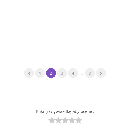
1
2
3
4
...
9
Kliknij w gwiazdkę aby ocenić.