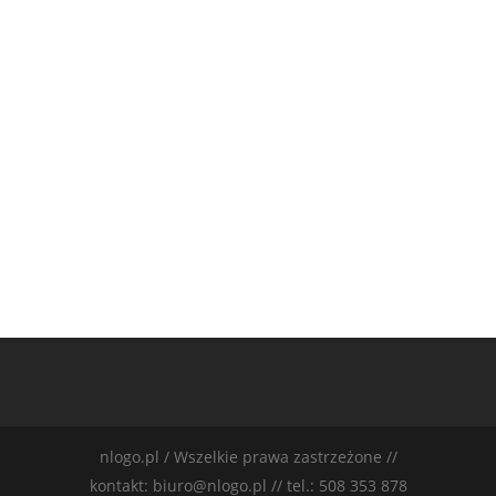
nlogo.pl / Wszelkie prawa zastrzeżone //
kontakt: biuro@nlogo.pl // tel.: 508 353 878