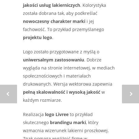
jakości usług lakierniczych
. Kolorystyka
została dobrana tak, aby podkreślać
nowoczesny charakter marki
i jej
fachowość. To przykład przemyślanego
projektu logo
.
Logo zostało przygotowane z myślą o
uniwersalnym zastosowaniu
. Dobrze
wygląda na stronie internetowej, w mediach
społecznościowych i materiałach
drukowanych. Wersja wektorowa zapewnia
pełną skalowalność i wysoką jakość
w
każdym rozmiarze.
Realizacja
logo Livree
to przykład
skutecznego
brandingu marki
, który
wzmacnia wizerunek lakierni proszkowej.
Znak pomaga wyróżnić firmę w