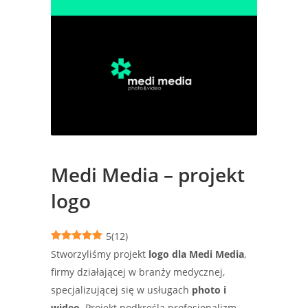
Medi Media – projekt
logo
5
(
12
)
Stworzyliśmy projekt
logo dla Medi Media
,
firmy działającej w branży medycznej,
specjalizującej się w usługach
photo i
wideo
. Projekt podkreśla profesjonalizm,