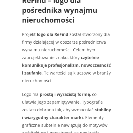
ReFind – logo dla
pośrednika wynajmu
nieruchomości
Projekt
logo dla ReFind
został stworzony dla
firmy działającej w obszarze pośrednictwa
wynajmu nieruchomości. Celem było
zaprojektowanie znaku, który
czytelnie
komunikuje profesjonalizm, nowoczesność
i zaufanie
. Te wartości są kluczowe w branży
nieruchomości.
Logo ma
prostą i wyrazistą formę
, co
ułatwia jego zapamiętywanie. Typografia
została dobrana tak, aby wzmacniać
stabilny
i wiarygodny charakter marki
. Elementy
graficzne subtelnie nawiązują do motywów
architektury i przestrzeni, co podkreśla