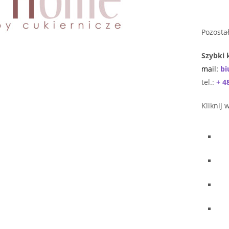
Pozosta
Szybki 
mail:
bi
tel.:
+ 4
Kliknij 