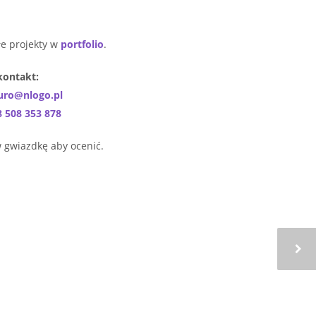
łe projekty w
portfolio
.
kontakt:
uro@nlogo.pl
8 508 353 878
w gwiazdkę aby ocenić.