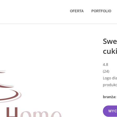
erni
OFERTA
PORTFOLIO
Swe
cuk
4.8
(
24
)
Logo dl
produkc
branża:
WYC