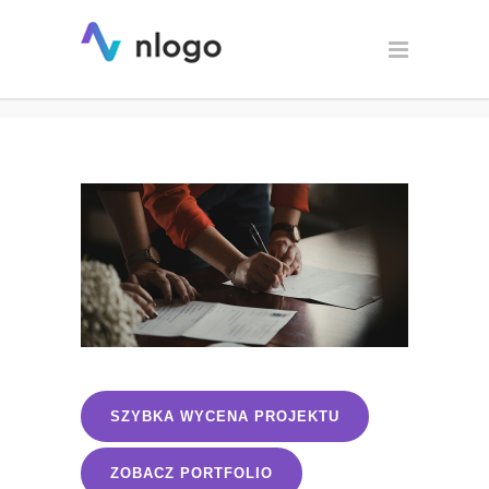
Logo z dofinansowania z
urzędu pracy
SZYBKA WYCENA PROJEKTU
ZOBACZ PORTFOLIO