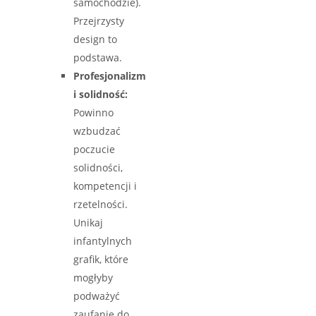
samochodzie).
Przejrzysty
design to
podstawa.
Profesjonalizm
i solidność:
Powinno
wzbudzać
poczucie
solidności,
kompetencji i
rzetelności.
Unikaj
infantylnych
grafik, które
mogłyby
podważyć
zaufanie do