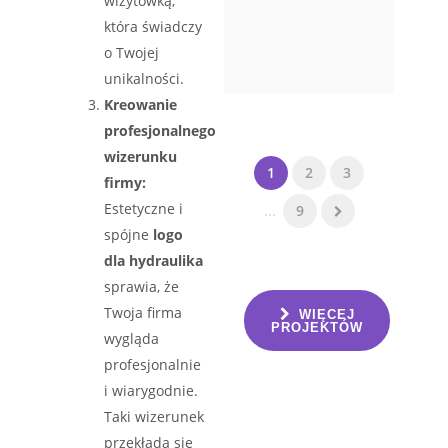
wizytówką,
która świadczy
o Twojej
unikalności.
Kreowanie
profesjonalnego
wizerunku
1
2
3
firmy:
Estetyczne i
...
9
spójne
logo
dla hydraulika
sprawia, że
Twoja firma
WIĘCEJ
PROJEKTÓW
wygląda
profesjonalnie
i wiarygodnie.
Taki wizerunek
przekłada się