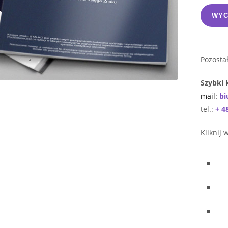
WYC
Pozosta
Szybki 
mail:
bi
tel.:
+ 4
Kliknij 