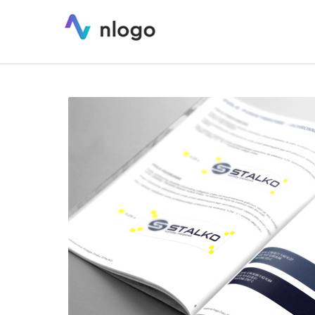
STALKO – księga identyfikacji wizu