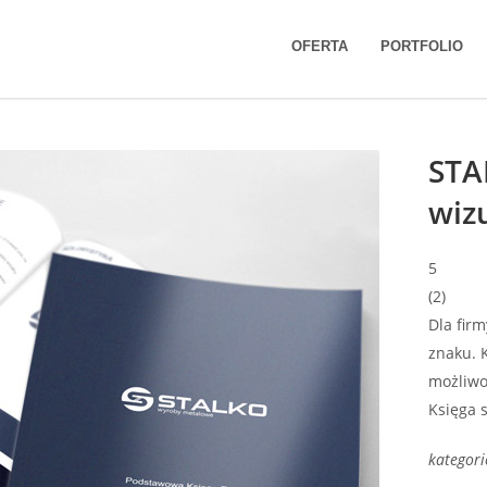
alnej
OFERTA
PORTFOLIO
STAL
wiz
5
(
2
)
Dla firm
znaku. 
możliwo
Księga 
kategori