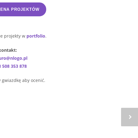
ENA PROJEKTÓW
łe projekty w
portfolio
.
kontakt:
uro@nlogo.pl
8 508 353 878
w gwiazdkę aby ocenić.