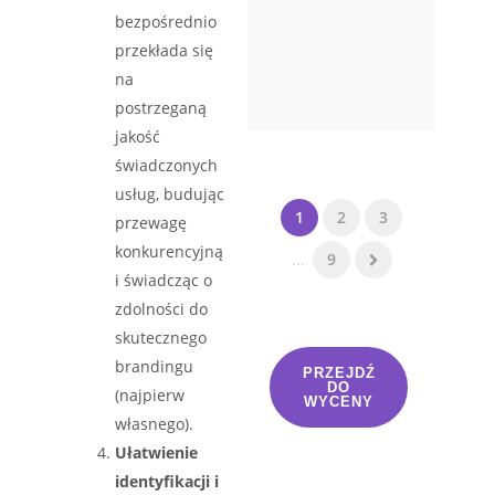
bezpośrednio
przekłada się
na
postrzeganą
jakość
świadczonych
usług, budując
1
2
3
przewagę
konkurencyjną
...
9
i świadcząc o
zdolności do
skutecznego
brandingu
PRZEJDŹ
DO
(najpierw
WYCENY
własnego).
Ułatwienie
identyfikacji i