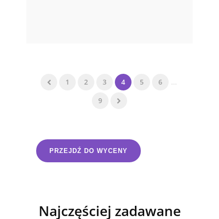
1
2
3
4
5
6
...
9
PRZEJDŹ DO WYCENY
Najczęściej zadawane