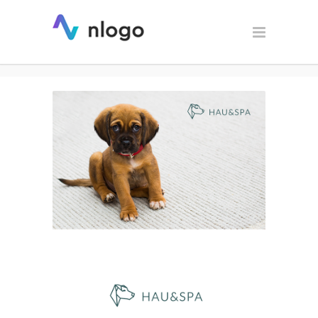
Logo dla HAU&SPA / logo dla
weterynarza