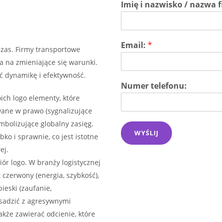
Imię i nazwisko / nazwa 
Email:
*
czas. Firmy transportowe
a na zmieniające się warunki.
ć dynamikę i efektywność.
Numer telefonu:
ich logo elementy, które
owane w prawo (sygnalizujące
mbolizujące globalny zasięg.
WYŚLIJ
ko i sprawnie, co jest istotne
ej.
iór logo. W branży logistycznej
 czerwony (energia, szybkość),
eski (zaufanie,
esadzić z agresywnymi
kże zawierać odcienie, które