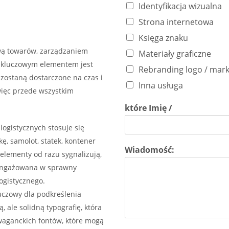
Identyfikacja wizualna
Strona internetowa
Księga znaku
awą towarów, zarządzaniem
Materiały graficzne
 kluczowym elementem jest
Rebranding logo / mark
 zostaną dostarczone na czas i
Inna usługa
więc przede wszystkim
które Imię /
 logistycznych stosuje się
ę, samolot, statek, kontener
Wiadomość:
 elementy od razu sygnalizują,
zaangażowana w sprawny
ogistycznego.
luczowy dla podkreślenia
 ale solidną typografię, która
awaganckich fontów, które mogą