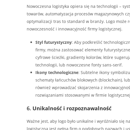
Nowoczesna logistyka opiera się na technologii – sys
towarów, automatyzacja procesów magazynowych cz
optymalizacji tras to standard w branży. Logo może 
nowoczesność i innowacyjność firmy logistycznej.
Styl futurystyczny
: Aby podkreślić technologic
firmy, można zastosować elementy futurystyczne
cyfrowe ścieżki, gradienty kolorów, które suger
technologii, lub nowoczesne fonty sans-serif.
Ikony technologiczne
: Subtelne ikony symbolizuj
schematy łańcuchów blokowych (blockchain), lu
również wprowadzać skojarzenia z innowacyjno
rozwiązaniami stosowanymi w firmie logistycznej
6.
Unikalność i rozpoznawalność
Ważne jest, aby logo było unikalne i wyróżniało się n
logistyczna jest pełna firm o podobnych nazwach i u