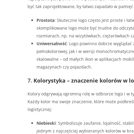
być tak zaprojektowane, by łatwo zapadało w pamięć 
Prostota
: Skuteczne logo często jest proste i ła
skomplikowane logo może być trudne do odczyta
rozmiarach, np. na wizytówkach, ciężarówkach c
Uniwersalność
: Logo powinno dobrze wyglądać 
pełnokolorowej, jak i w wersji monochromatyczne
skalowalne – od małych ikon w aplikacjach mob
magazynach czy pojazdach.
7.
Kolorystyka – znaczenie kolorów w lo
Kolory odgrywają ogromną rolę w odbiorze logo i w t
Każdy kolor ma swoje znaczenie, które może podkreśl
logistycznej:
Niebieski
: Symbolizuje zaufanie, lojalność, stabi
jednym z najczęściej wybieranych kolorów w bra