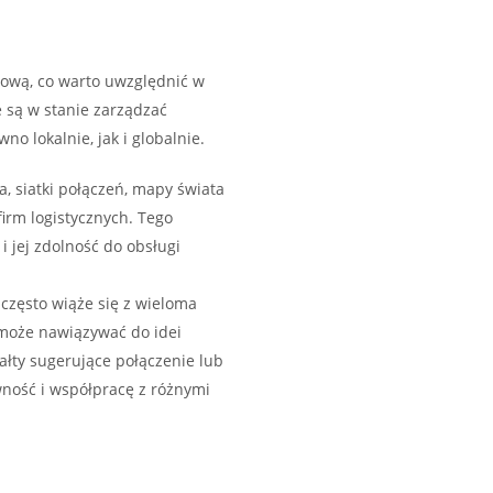
dową, co warto uwzględnić w
e są w stanie zarządzać
o lokalnie, jak i globalnie.
a, siatki połączeń, mapy świata
 firm logistycznych. Tego
i jej zdolność do obsługi
ka często wiąże się z wieloma
 może nawiązywać do idei
tałty sugerujące połączenie lub
ność i współpracę z różnymi