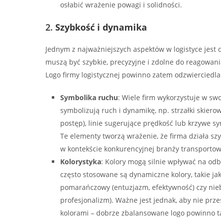
osłabić wrażenie powagi i solidności.
2.
Szybkość i dynamika
Jednym z najważniejszych aspektów w logistyce jest 
muszą być szybkie, precyzyjne i zdolne do reagowani
Logo firmy logistycznej powinno zatem odzwierciedla
Symbolika ruchu
: Wiele firm wykorzystuje w swo
symbolizują ruch i dynamikę, np. strzałki skier
postęp), linie sugerujące prędkość lub krzywe sy
Te elementy tworzą wrażenie, że firma działa szyb
w kontekście konkurencyjnej branży transportow
Kolorystyka
: Kolory mogą silnie wpływać na odb
często stosowane są dynamiczne kolory, takie jak
pomarańczowy (entuzjazm, efektywność) czy niebi
profesjonalizm). Ważne jest jednak, aby nie prz
kolorami – dobrze zbalansowane logo powinno ta