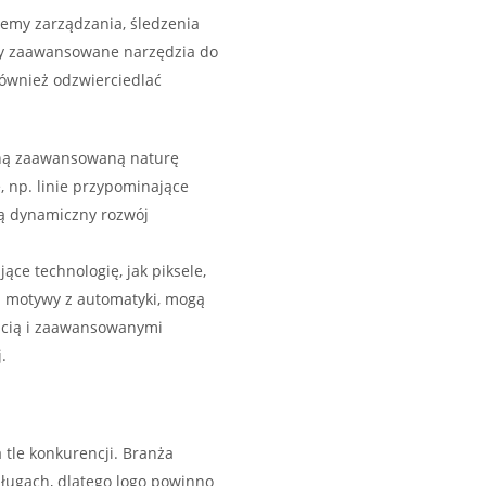
temy zarządzania, śledzenia
y zaawansowane narzędzia do
również odzwierciedlać
zną zaawansowaną naturę
, np. linie przypominające
ują dynamiczny rozwój
ące technologię, jak piksele,
b motywy z automatyki, mogą
ścią i zaawansowanymi
.
a tle konkurencji. Branża
sługach, dlatego logo powinno