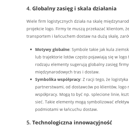
4.
Globalny zasięg i skala działania
Wiele firm logistycznych działa na skalę międzynaro
projekcie logo. Firmy te muszą przekazać klientom, ż
transportem i łańcuchem dostaw na dużą skalę, zarówn
Motywy globalne
: Symbole takie jak kula ziemsk
lub trajektorie lotów często pojawiają się w logo
rodzaju elementy sugerują globalny zasięg firmy 
międzynarodowych tras i dostaw.
Symbolika współpracy
: Z racji tego, że logisty
partnerstwami, od dostawców po klientów, logo
współpracy. Mogą to być np. splecione linie, ksz
sieć. Takie elementy mogą symbolizować efektyw
podmiotami w łańcuchu dostaw.
5.
Technologiczna innowacyjność