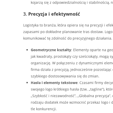
kojarzą się z odpowiedzialnością i stabilnością, 
3.
Precyzja i efektywność
Logistyka to branża, która opiera się na precyzji i ef
zapasami po dokładne planowanie tras dostaw. Logo 
komunikować tę zdolność do precyzyjnego działania.
Geometryczne kształty
: Elementy oparte na ge
jak kwadraty, prostokąty czy sześciokąty, mogą 
organizację. W połączeniu z dynamicznymi ele
firma działa z precyzją, jednocześnie pozostając 
szybkiego dostosowywania się do zmian.
Hasła i elementy tekstowe
: Czasami firmy decy
swojego logo krótkiego hasła (tzw. „tagline”), któ
„Szybkość i niezawodność”, „Globalna precyzja”, 
rodzaju dodatek może wzmocnić przekaz logo i 
tle konkurencji.