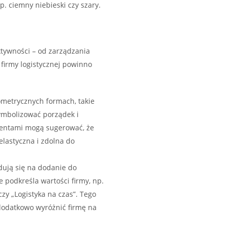
np. ciemny niebieski czy szary.
ektywności – od zarządzania
firmy logistycznej powinno
ometrycznych formach, takie
symbolizować porządek i
mentami mogą sugerować, że
elastyczna i zdolna do
dują się na dodanie do
re podkreśla wartości firmy, np.
czy „Logistyka na czas”. Tego
dodatkowo wyróżnić firmę na