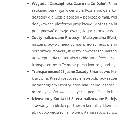
Wygoda i Oszczędność Czasu na Co Dzień:
Zapom
szukaniu parkingu w centrum Poznania. Cała ko
dogodny dla Ciebie sposób – poprzez e-mail, wi
dedykowane platformy projektowe. Możesz na bie
podejmować decyzje, oszczędzając cenny czas.
Zoptymalizowane Procesy – Maksymalna Efekt
naszej pracy wymaga od nas precyzyjnego plano
organizacji. Wykorzystujemy nowoczesne narzęd
udostępniania materiałów i zbierania feedbacku.
transparentny, a Ty masz pełną kontrolę nad je
Transparentność i Jasne Zasady Finansowe:
Nas
klarowna. Przed rozpoczęciem współpracy szcz
harmonogram i koszty, abyś miał pełną jasność i
możemy zaoferować elastyczne podejście do budż
Nieustanny Kontakt i Spersonalizowane Podejś
stawiamy na bliski i partnerski kontakt z klient
aby odpowiedzieć na Twoje pytania i rozwiać wsz