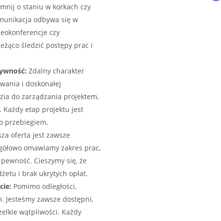
nij o staniu w korkach czy
munikacja odbywa się w
deokonferencje czy
żąco śledzić postępy prac i
ywność:
Zdalny charakter
wania i doskonałej
zia do zarządzania projektem,
 Każdy etap projektu jest
go przebiegiem.
za oferta jest zawsze
egółowo omawiamy zakres prac,
 pewność. Cieszymy się, że
etu i brak ukrytych opłat.
cie:
Pomimo odległości,
em. Jesteśmy zawsze dostępni,
elkie wątpliwości. Każdy