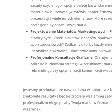
zasady użycia logo), spójną paletę barw, starann
materiałów biurowych (wizytówki, papier firmowy
prezentacji i wiele innych elementów, które raze
profesjonalny obraz Twojej marki.
Projektowanie Materiałów Marketingowych i Po
atrakcyjnych ulotek, plakatów, banerów, opakow
społecznościowych? Zadbamy o to, by każdy elem
identyfikacją wizualną i skutecznie komunikował
Profesjonalne Konsultacje Graficzne:
Oferujemy
zakresie budowania strategii wizerunkowej mar
rebrandingu czy optymalizacji komunikacji wizua
Jesteśmy przekonani, że nasza zdalna współpraca z k
znakomite rezultaty i będzie źródłem wzajemnej satys
profesjonalizm nlogo.pl, aby Twoja marka w Poznaniu
wizerunek.