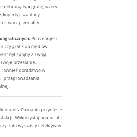
ie dobraną typografię, wzory
, koperty), szablony
m stworzą jednolity i
ligraficznych:
Potrzebujesz
ań czy grafik do mediów
ent był spójny z Twoją
 Twoje przesłanie.
 również doradztwo w
ki, przeprowadzania
lnej.
lientami z Poznania przyniesie
fakcji. Wykorzystaj potencjał i
 zyskała wyrazisty i efektywny