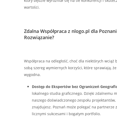
który będzie wyróżniał się na tle konkurencji i skut
wartości.
Zdalna Współpraca z nlogo.pl dla Poznani
Rozwiązanie?
Współpraca na odległość, choć dla niektórych wciąż 
sobą szereg wymiernych korzyści, które sprawiają, że
wygodna.
Dostęp do Ekspertów bez Ograniczeń Geografi
lokalnego studia graficznego. Dzięki zdalnemu 
naszego doświadczonego zespołu projektantów, b
znajdujesz. Poznań może polegać na partnerze 
licznymi sukcesami i bogatym portfolio.