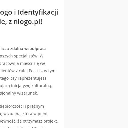
go i Identyfikacji
e, z nlogo.pl!
nic, a
zdalna współpraca
epszych specjalistów. W
pracownia mieści się we
ientów z całej Polski – w tym
 tego, czy reprezentujesz
rującą inicjatywę kulturalną,
esjonalny wizerunek.
siębiorczości i prężnym
ę wizualną, która w pełni
pewność, że otrzymasz projekt,