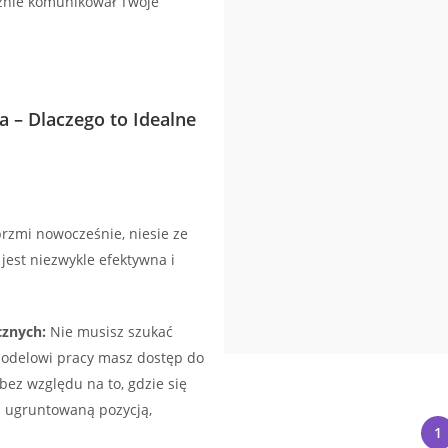
ecznie komunikował Twoje
a – Dlaczego to Idealne
brzmi nowocześnie, niesie ze
 jest niezwykle efektywna i
cznych:
Nie musisz szukać
modelowi pracy masz dostęp do
ez względu na to, gdzie się
z ugruntowaną pozycją,
1