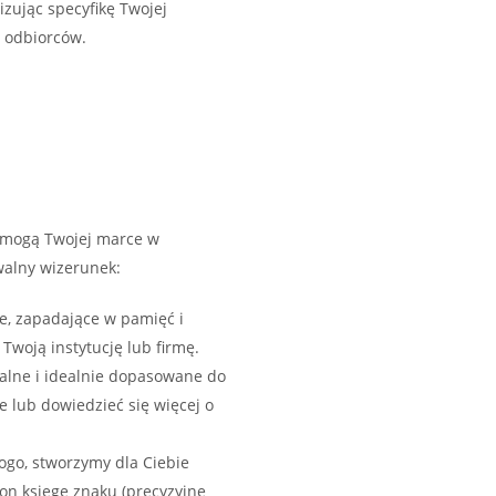
izując specyfikę Twojej
ę odbiorców.
pomogą Twojej marce w
walny wizerunek:
e, zapadające w pamięć i
Twoją instytucję lub firmę.
nalne i idealnie dopasowane do
e lub dowiedzieć się więcej o
ogo, stworzymy dla Ciebie
 on księgę znaku (precyzyjne