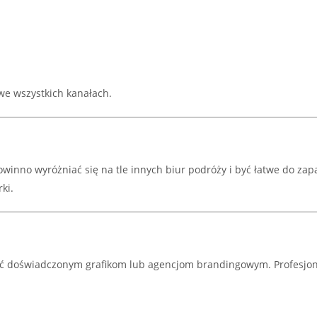
we wszystkich kanałach.
owinno wyróżniać się na tle innych biur podróży i być łatwe do za
ki.
yć doświadczonym grafikom lub agencjom brandingowym. Profesjona