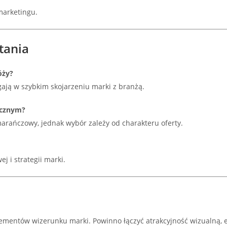
marketingu.
tania
óży?
gają w szybkim skojarzeniu marki z branżą.
tycznym?
pomarańczowy, jednak wybór zależy od charakteru oferty.
 i strategii marki.
lementów wizerunku marki. Powinno łączyć atrakcyjność wizualną, 