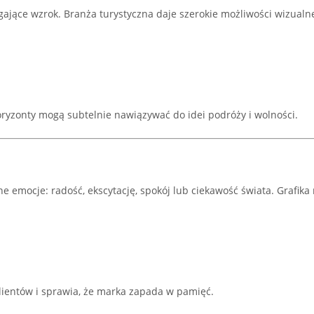
ające wzrok. Branża turystyczna daje szerokie możliwości wizualne,
 horyzonty mogą subtelnie nawiązywać do idei podróży i wolności.
 emocje: radość, ekscytację, spokój lub ciekawość świata. Grafik
ientów i sprawia, że marka zapada w pamięć.