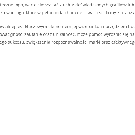
eczne logo, warto skorzystać z usług doświadczonych grafików lub
tować logo, które w pełni odda charakter i wartości firmy z branży
awialnej jest kluczowym elementem jej wizerunku i narzędziem bud
nnowacyjność, zaufanie oraz unikalność, może pomóc wyróżnić się 
wego sukcesu, zwiększenia rozpoznawalności marki oraz efektywnego