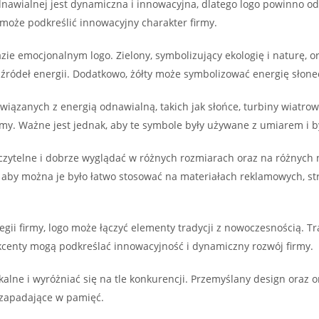
nawialnej jest dynamiczna i innowacyjna, dlatego logo powinno od
oże podkreślić innowacyjny charakter firmy.
e emocjonalnym logo. Zielony, symbolizujący ekologię i naturę, oraz 
ródeł energii. Dodatkowo, żółty może symbolizować energię słoneczn
iązanych z energią odnawialną, takich jak słońce, turbiny wiatrow
rmy. Ważne jest jednak, aby te symbole były używane z umiarem i by
zytelne i dobrze wyglądać w różnych rozmiarach oraz na różnych n
 aby można je było łatwo stosować na materiałach reklamowych, st
egii firmy, logo może łączyć elementy tradycji z nowoczesnością.
kcenty mogą podkreślać innowacyjność i dynamiczny rozwój firmy.
alne i wyróżniać się na tle konkurencji. Przemyślany design oraz
 zapadające w pamięć.