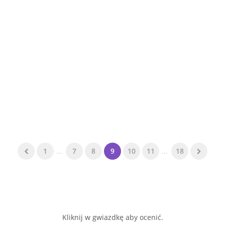
1
...
7
8
9
10
11
...
18
Kliknij w gwiazdkę aby ocenić.