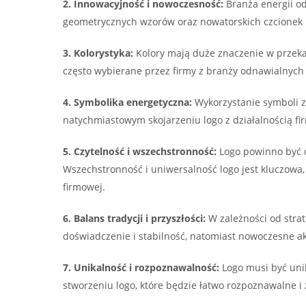
2. Innowacyjność i nowoczesność:
Branża energii od
geometrycznych wzorów oraz nowatorskich czcionek m
3. Kolorystyka:
Kolory mają duże znaczenie w przekazi
często wybierane przez firmy z branży odnawialnych ź
4. Symbolika energetyczna:
Wykorzystanie symboli zw
natychmiastowym skojarzeniu logo z działalnością fi
5. Czytelność i wszechstronność:
Logo powinno być c
Wszechstronność i uniwersalność logo jest kluczowa,
firmowej.
6. Balans tradycji i przyszłości:
W zależności od strat
doświadczenie i stabilność, natomiast nowoczesne a
7. Unikalność i rozpoznawalność:
Logo musi być unik
stworzeniu logo, które będzie łatwo rozpoznawalne i