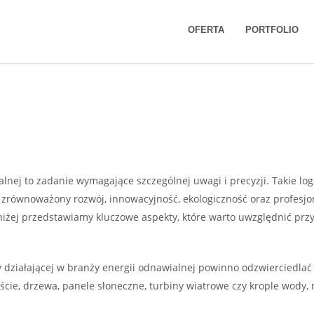
nawialnej
OFERTA
PORTFOLIO
alnej to zadanie wymagające szczególnej uwagi i precyzji. Takie log
ak zrównoważony rozwój, innowacyjność, ekologiczność oraz profes
iżej przedstawiamy kluczowe aspekty, które warto uwzględnić przy 
 działającej w branży energii odnawialnej powinno odzwierciedla
iście, drzewa, panele słoneczne, turbiny wiatrowe czy krople wody