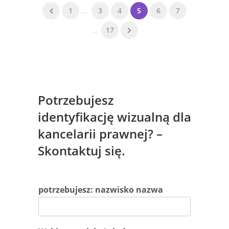
1
...
3
4
5
6
7
...
17
Potrzebujesz
identyfikację wizualną dla
kancelarii prawnej? –
Skontaktuj się.
potrzebujesz: nazwisko nazwa