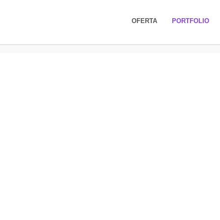
o i identyfikacji wizualnej |
OFERTA
PORTFOLIO