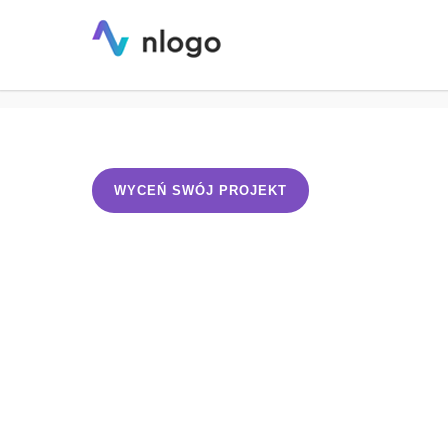
Portfolio – realizacje projektów log
nlogo.pl
WYCEŃ SWÓJ PROJEKT